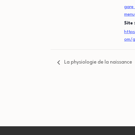
gare 
menu
Site 
http
om/g
La physiologie de la naissance