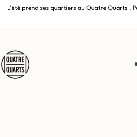
L'été prend ses quartiers au Quatre Quarts ! 
Aller
au
contenu
Quatre
Quarts