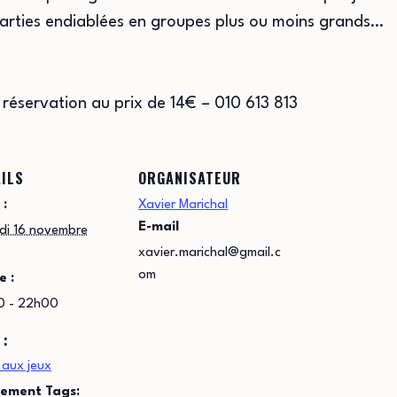
 parties endiablées en groupes plus ou moins grands…
 réservation au prix de 14€ – 010 613 813
ILS
ORGANISATEUR
 :
Xavier Marichal
E-mail
di 16 novembre
xavier.marichal@gmail.c
om
e :
0 - 22h00
 :
 aux jeux
ement Tags: