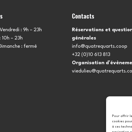
es
Contacts
Vendredi : 9h – 23h
Réservations et questio
 10h – 23h
générales
 Dimanche : fermé
info@quatrequarts.coop
+32 (0)10 613 813
Organisation d’évèneme
viedulieu@quatrequarts.c
Pour offrir 
cookies pour
à ces techno