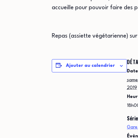
accueille pour pouvoir faire des
Repas (assiette végétarienne) sur
DÉTA
Ajouter au calendrier
Date
same
2019
Heur
18h0
Série
Gare
Évèn