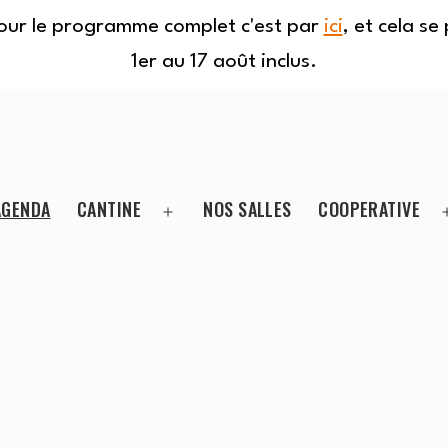
Pour le programme complet c'est par
ici
, et cela s
1er au 17 août inclus.
AGENDA
CANTINE
NOS SALLES
COOPERATIVE
Ouvrir
le
menu