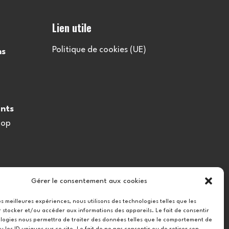
Lien utile
Politique de cookies (UE)
ns
nts
oop
Gérer le consentement aux cookies
les meilleures expériences, nous utilisons des technologies telles que les
 stocker et/ou accéder aux informations des appareils. Le fait de consentir
logies nous permettra de traiter des données telles que le comportement de