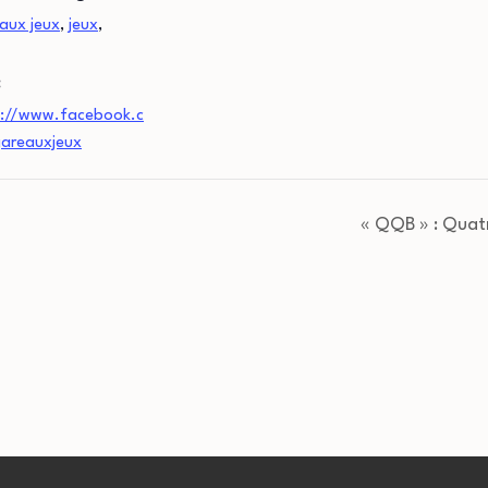
aux jeux
,
jeux
,
:
s://www.facebook.c
areauxjeux
« QQB » : Qua