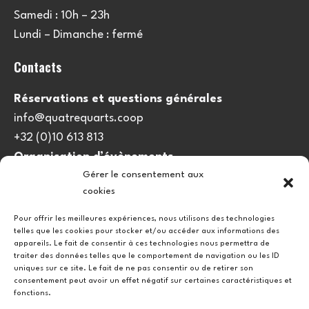
Samedi : 10h – 23h
Lundi – Dimanche : fermé
Contacts
Réservations et questions générales
info@quatrequarts.coop
+32 (0)10 613 813
Organisation d’évènements
Gérer le consentement aux
viedulieu@quatrequarts.coop
cookies
Lien utile
Pour offrir les meilleures expériences, nous utilisons des technologies
telles que les cookies pour stocker et/ou accéder aux informations des
Politique de cookies (UE)
appareils. Le fait de consentir à ces technologies nous permettra de
traiter des données telles que le comportement de navigation ou les ID
uniques sur ce site. Le fait de ne pas consentir ou de retirer son
consentement peut avoir un effet négatif sur certaines caractéristiques et
fonctions.