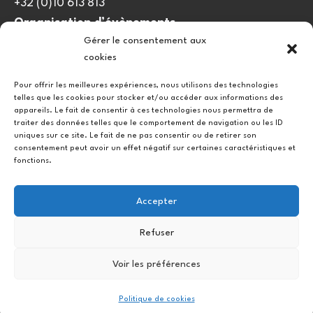
+32 (0)10 613 813
Organisation d’évènements
Gérer le consentement aux
viedulieu@quatrequarts.coop
cookies
Lien utile
Pour offrir les meilleures expériences, nous utilisons des technologies
telles que les cookies pour stocker et/ou accéder aux informations des
Politique de cookies (UE)
appareils. Le fait de consentir à ces technologies nous permettra de
traiter des données telles que le comportement de navigation ou les ID
uniques sur ce site. Le fait de ne pas consentir ou de retirer son
consentement peut avoir un effet négatif sur certaines caractéristiques et
fonctions.
Accepter
Refuser
Instagram
Facebook
Voir les préférences
Copyright © 2026.
Politique de cookies