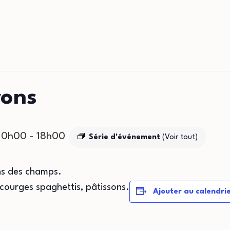
rons
 10h00
-
18h00
Série d'événement
(Voir tout)
ins des champs.
 courges spaghettis, pâtissons.
Ajouter au calendri