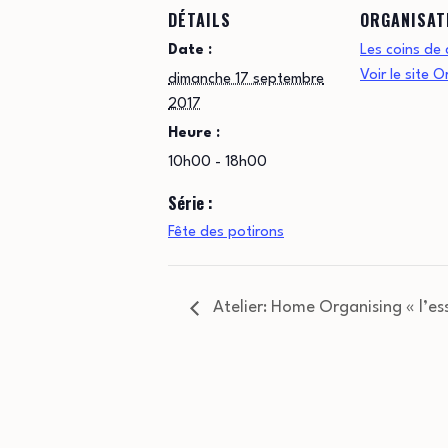
DÉTAILS
ORGANISAT
Date :
Les coins de
Voir le site 
dimanche 17 septembre
2017
Heure :
10h00 - 18h00
Série :
Fête des potirons
Atelier: Home Organising « l’ess