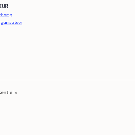
EUR
 champ
Organisateur
entiel »