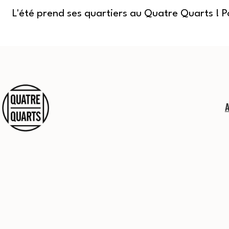
L'été prend ses quartiers au Quatre Quarts ! 
Aller
au
contenu
Quatre
Quarts