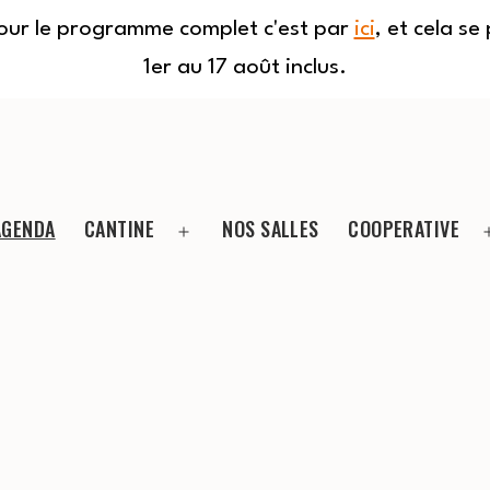
Pour le programme complet c'est par
ici
, et cela s
1er au 17 août inclus.
AGENDA
CANTINE
NOS SALLES
COOPERATIVE
Ouvrir
le
menu