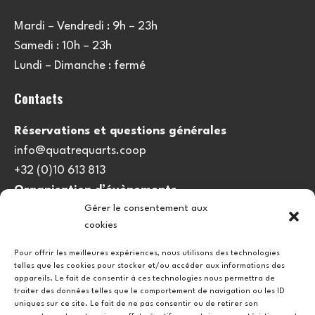
Mardi – Vendredi : 9h – 23h
Samedi : 10h – 23h
Lundi – Dimanche : fermé
Contacts
Réservations et questions générales
info@quatrequarts.coop
+32 (0)10 613 813
Organisation d’évènements
Gérer le consentement aux
viedulieu@quatrequarts.coop
cookies
Lien utile
Pour offrir les meilleures expériences, nous utilisons des technologies
telles que les cookies pour stocker et/ou accéder aux informations des
Politique de cookies (UE)
appareils. Le fait de consentir à ces technologies nous permettra de
traiter des données telles que le comportement de navigation ou les ID
uniques sur ce site. Le fait de ne pas consentir ou de retirer son