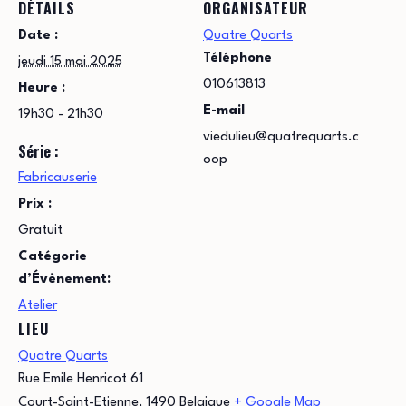
DÉTAILS
ORGANISATEUR
Date :
Quatre Quarts
Téléphone
jeudi 15 mai 2025
010613813
Heure :
E-mail
19h30 - 21h30
viedulieu@quatrequarts.c
Série :
oop
Fabricauserie
Prix :
Gratuit
Catégorie
d’Évènement:
Atelier
LIEU
Quatre Quarts
Rue Emile Henricot 61
Court-Saint-Etienne
,
1490
Belgique
+ Google Map