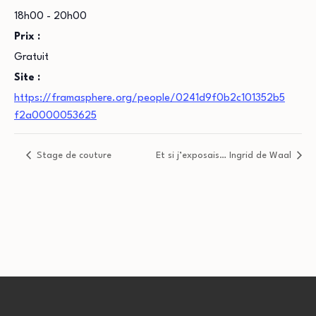
18h00 - 20h00
Prix :
Gratuit
Site :
https://framasphere.org/people/0241d9f0b2c101352b5
f2a0000053625
Stage de couture
Et si j’exposais… Ingrid de Waal