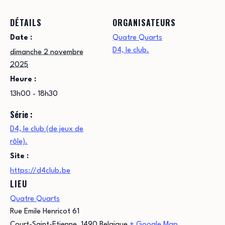
DÉTAILS
ORGANISATEURS
Date :
Quatre Quarts
D4, le club.
dimanche 2 novembre
2025
Heure :
13h00 - 18h30
Série :
D4, le club (de jeux de
rôle).
Site :
https://d4club.be
LIEU
Quatre Quarts
Rue Emile Henricot 61
Court-Saint-Etienne
,
1490
Belgique
+ Google Map