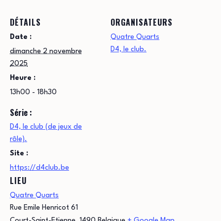
DÉTAILS
ORGANISATEURS
Date :
Quatre Quarts
D4, le club.
dimanche 2 novembre
2025
Heure :
13h00 - 18h30
Série :
D4, le club (de jeux de
rôle).
Site :
https://d4club.be
LIEU
Quatre Quarts
Rue Emile Henricot 61
Court-Saint-Etienne
,
1490
Belgique
+ Google Map