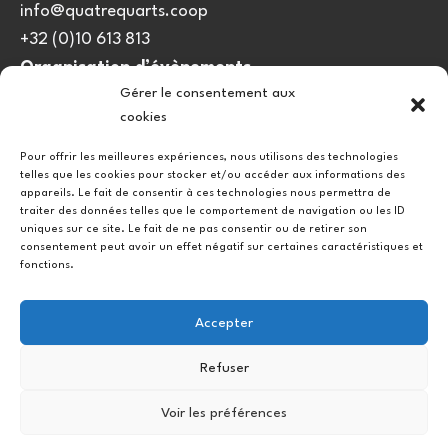
info@quatrequarts.coop
+32 (0)10 613 813
Organisation d’évènements
Gérer le consentement aux
viedulieu@quatrequarts.coop
cookies
Lien utile
Pour offrir les meilleures expériences, nous utilisons des technologies
telles que les cookies pour stocker et/ou accéder aux informations des
Politique de cookies (UE)
appareils. Le fait de consentir à ces technologies nous permettra de
traiter des données telles que le comportement de navigation ou les ID
uniques sur ce site. Le fait de ne pas consentir ou de retirer son
consentement peut avoir un effet négatif sur certaines caractéristiques et
fonctions.
Accepter
Refuser
Instagram
Facebook
Voir les préférences
Copyright © 2026.