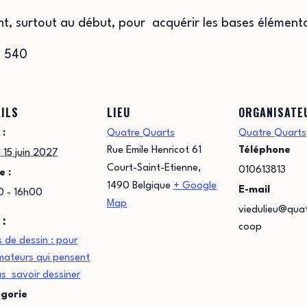
t, surtout au début, pour acquérir les bases élément
2 540
ILS
LIEU
ORGANISATE
 :
Quatre Quarts
Quatre Quarts
Rue Emile Henricot 61
Téléphone
 15 juin 2027
Court-Saint-Etienne
,
010613813
e :
1490
Belgique
+ Google
E-mail
0 - 16h00
Map
viedulieu@qua
 :
coop
 de dessin : pour
mateurs qui pensent
s savoir dessiner
gorie