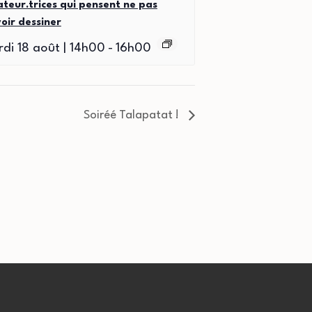
teur.trices qui pensent ne pas
oir dessiner
di 18 août | 14h00
-
16h00
Soiréé Talapatat !