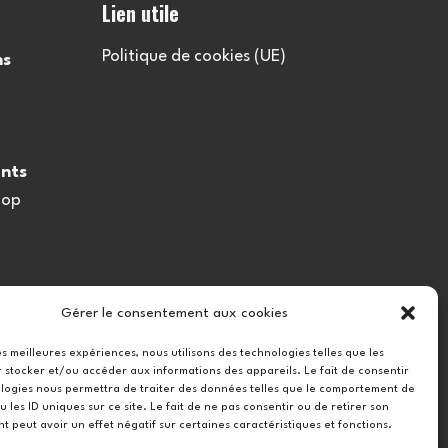
Lien utile
Politique de cookies (UE)
ns
nts
oop
Gérer le consentement aux cookies
les meilleures expériences, nous utilisons des technologies telles que les
 stocker et/ou accéder aux informations des appareils. Le fait de consentir
logies nous permettra de traiter des données telles que le comportement de
u les ID uniques sur ce site. Le fait de ne pas consentir ou de retirer son
 peut avoir un effet négatif sur certaines caractéristiques et fonctions.