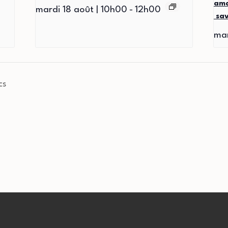
ama
mardi 18 août | 10h00
-
12h00
sav
mar
cs