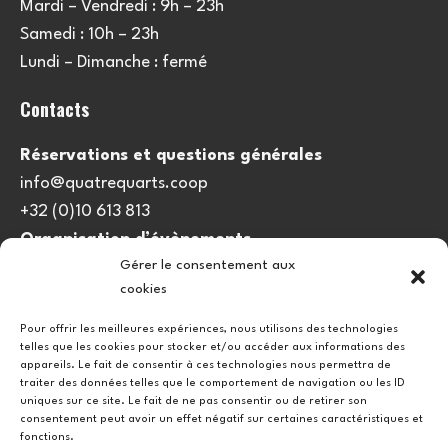
Mardi – Vendredi : 9h – 23h
Samedi : 10h – 23h
Lundi – Dimanche : fermé
Contacts
Réservations et questions générales
info@quatrequarts.coop
+32 (0)10 613 813
Organisation d’évènements
Gérer le consentement aux
viedulieu@quatrequarts.coop
cookies
Lien utile
Pour offrir les meilleures expériences, nous utilisons des technologies
telles que les cookies pour stocker et/ou accéder aux informations des
Politique de cookies (UE)
appareils. Le fait de consentir à ces technologies nous permettra de
traiter des données telles que le comportement de navigation ou les ID
uniques sur ce site. Le fait de ne pas consentir ou de retirer son
consentement peut avoir un effet négatif sur certaines caractéristiques et
fonctions.