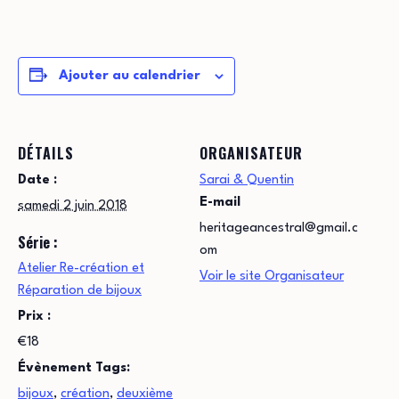
Ajouter au calendrier
DÉTAILS
ORGANISATEUR
Date :
Sarai & Quentin
E-mail
samedi 2 juin 2018
heritageancestral@gmail.c
Série :
om
Atelier Re-création et
Voir le site Organisateur
Réparation de bijoux
Prix :
€18
Évènement Tags:
bijoux
,
création
,
deuxième