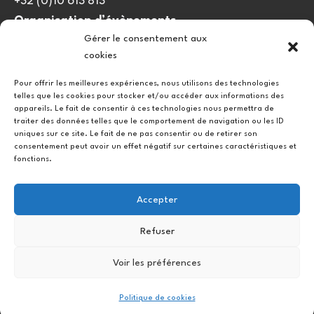
+32 (0)10 613 813
Organisation d’évènements
Gérer le consentement aux
viedulieu@quatrequarts.coop
cookies
Lien utile
Pour offrir les meilleures expériences, nous utilisons des technologies
telles que les cookies pour stocker et/ou accéder aux informations des
Politique de cookies (UE)
appareils. Le fait de consentir à ces technologies nous permettra de
traiter des données telles que le comportement de navigation ou les ID
uniques sur ce site. Le fait de ne pas consentir ou de retirer son
consentement peut avoir un effet négatif sur certaines caractéristiques et
fonctions.
Accepter
Refuser
Instagram
Facebook
Voir les préférences
Copyright © 2026.
Politique de cookies