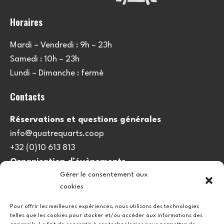
Horaires
Mardi – Vendredi : 9h – 23h
Samedi : 10h – 23h
Lundi – Dimanche : fermé
Contacts
Réservations et questions générales
info@quatrequarts.coop
+32 (0)10 613 813
Organisation d’évènements
Gérer le consentement aux
viedulieu@quatrequarts.coop
cookies
Lien utile
Pour offrir les meilleures expériences, nous utilisons des technologies
telles que les cookies pour stocker et/ou accéder aux informations des
Politique de cookies (UE)