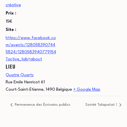
créative
Prix :
15€
Site :
https://www.facebook.co
m/events/128058390744
5824/1280583940779154
?active_tab=about
LIEU
Quatre Quarts
Rue Emile Henricot 61
Court-Saint-Etienne
,
1490
Belgique
+ Google Map
Permanence des Écrivains publics
Soiréé Talapatat !