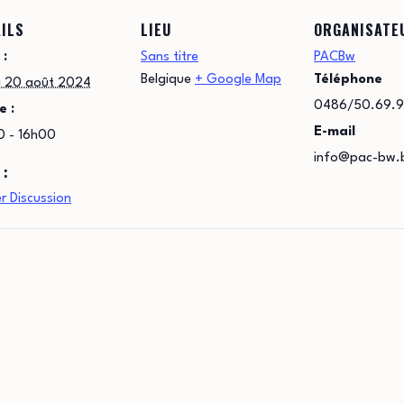
ILS
LIEU
ORGANISATE
 :
Sans titre
PACBw
Belgique
+ Google Map
Téléphone
i 20 août 2024
0486/50.69.
e :
E-mail
0 - 16h00
info@pac-bw.
 :
er Discussion