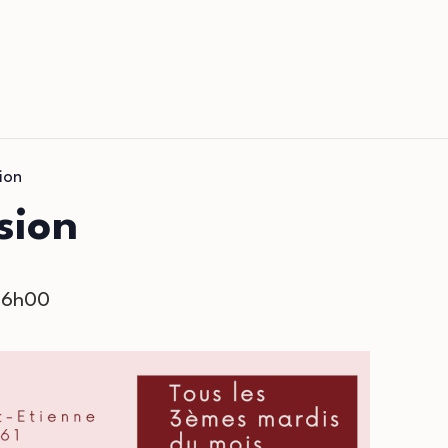
sion
sion
16h00