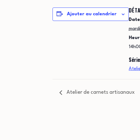
DÉTA
Ajouter au calendrier
Date
mard
Heur
14h0
Série
Ateli
Atelier de carnets artisanaux