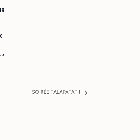
UR
98
be
SOIRÉE TALAPATAT !