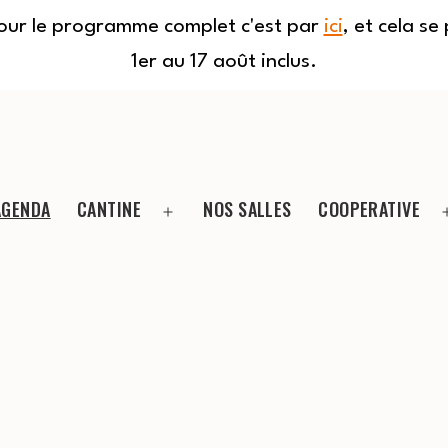
Pour le programme complet c'est par
ici
, et cela s
1er au 17 août inclus.
AGENDA
CANTINE
NOS SALLES
COOPERATIVE
Ouvrir
le
menu