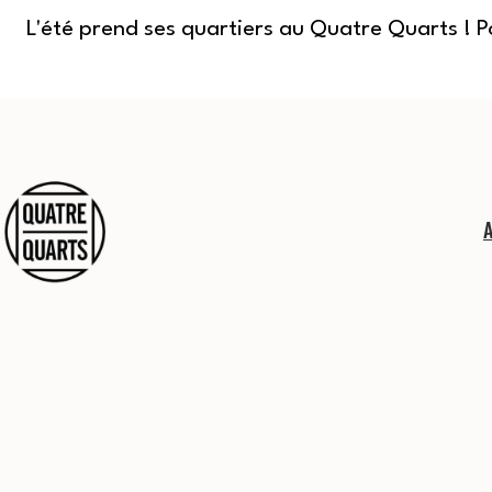
L'été prend ses quartiers au Quatre Quarts ! 
Aller
au
contenu
Quatre
Quarts