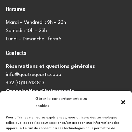
Horaires
Mardi – Vendredi : 9h – 23h
Samedi : 10h – 23h
Lundi – Dimanche : fermé
Contacts
Réservations et questions générales
info@quatrequarts.coop
+32 (0)10 613 813
Organisation d’évènements
Gérer le consentement aux
viedulieu@quatrequarts.coop
cookies
Lien utile
Pour offrir les meilleures expériences, nous utilisons des technologies
telles que les cookies pour stocker et/ou accéder aux informations des
Politique de cookies (UE)
appareils. Le fait de consentir à ces technologies nous permettra de