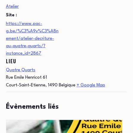
Atelier
Site :
https://www.pac-
g.be/%C3%A9v%C3%A8n
ement/atelier-decriture-
au-quatre-quarts/?
instance_id=2867
LIEU
Quatre Quarts
Rue Emile Henricot 61
Court-Saint-Etienne
,
1490
Belgique
+ Google Map
Évènements liés