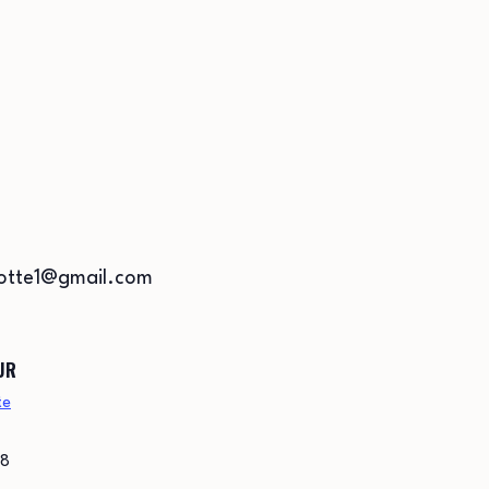
chotte1@gmail.com
UR
te
48