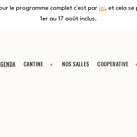
Pour le programme complet c'est par
ici
, et cela s
1er au 17 août inclus.
AGENDA
CANTINE
NOS SALLES
COOPERATIVE
Ouvrir
le
menu