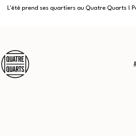
L'été prend ses quartiers au Quatre Quarts ! 
Aller
au
contenu
Quatre
Quarts