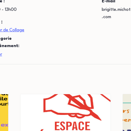
e :
E-mail
 - 13h00
brigitte.micho
.com
 :
er de Collage
gorie
ènement:
er