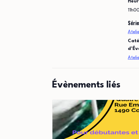
Heur
11h00
Série
Ateli
Caté
d’Év
Ateli
Évènements liés