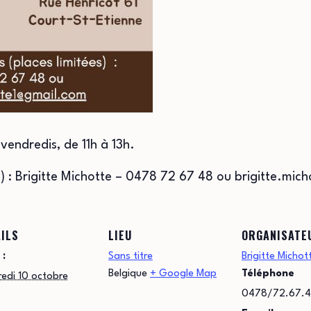
 vendredis, de 11h à 13h.
té) : Brigitte Michotte – 0478 72 67 48 ou brigitte.mi
ILS
LIEU
ORGANISATE
 :
Sans titre
Brigitte Michot
Belgique
+ Google Map
Téléphone
edi 10 octobre
0478/72.67.