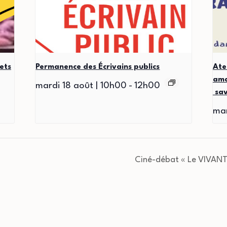
ets
Permanence des Écrivains publics
Ate
ama
mardi 18 août | 10h00
-
12h00
sav
mar
Ciné-débat « Le VIVANT 