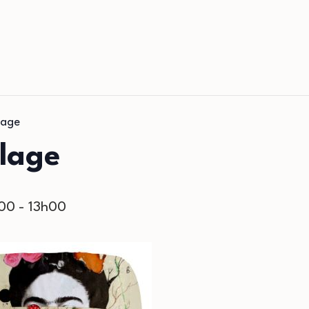
lage
llage
h00
-
13h00