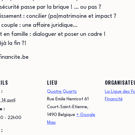
sécurité passe par la brique ! … ou pas ?
tissement : concilier (pa)matrimoine et impact ?
 couple : une affaire juridique…
t en famille : dialoguer et poser un cadre !
jà la fin ?!
financite.be
ILS
LIEU
ORGANISATE
 :
Quatre Quarts
La Ligue des Fa
Rue Emile Henricot 61
Financité
 14 avril
Court-Saint-Etienne
,
e :
1490
Belgique
+ Google
0 - 22h00
Map
 :