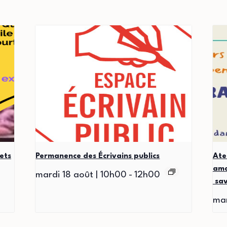
ets
Permanence des Écrivains publics
Ate
ama
mardi 18 août | 10h00
-
12h00
sav
mar