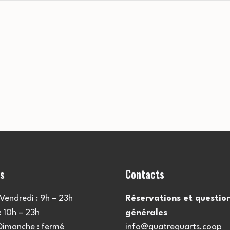
es
Contacts
Vendredi : 9h – 23h
Réservations et questio
 10h – 23h
générales
 Dimanche : fermé
info@quatrequarts.coop