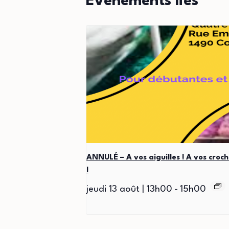
Évènements liés
ANNULÉ – A vos aiguilles ! A vos croch
!
jeudi 13 août | 13h00
-
15h00