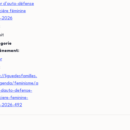
er d’auto-défense
cière féminine
-2026
:
it
gorie
ènement:
er
:
://liguedesfamilles.
genda/feminisme/a
r-dauto-defense-
ciere-feminine-
-2026-492