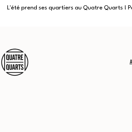
L'été prend ses quartiers au Quatre Quarts ! 
Aller
au
contenu
Quatre
Quarts