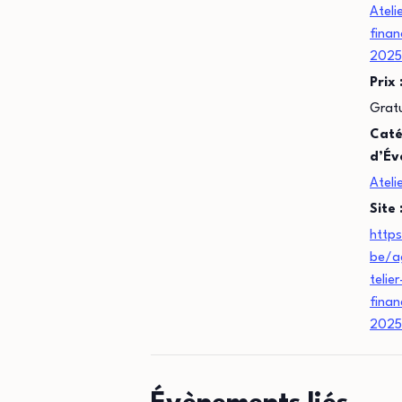
Ateli
finan
2025
Prix 
Gratu
Caté
d’Év
Ateli
Site 
https
be/a
telie
finan
2025