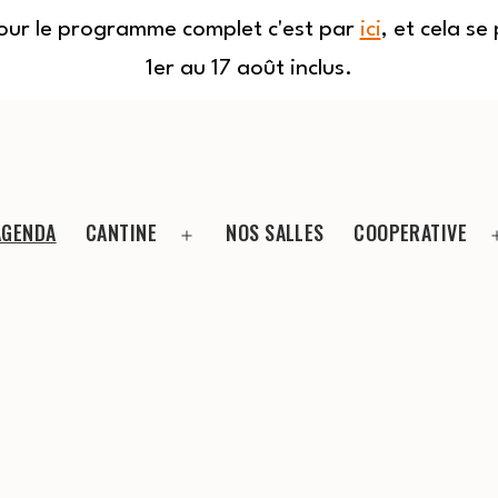
Pour le programme complet c'est par
ici
, et cela s
1er au 17 août inclus.
AGENDA
CANTINE
NOS SALLES
COOPERATIVE
Ouvrir
le
menu