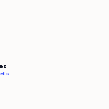
URS
milles