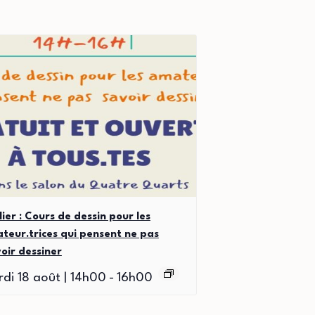
lier : Cours de dessin pour les
teur.trices qui pensent ne pas
oir dessiner
di 18 août | 14h00
-
16h00