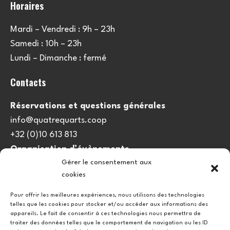
Horaires
Mardi – Vendredi : 9h – 23h
Samedi : 10h – 23h
Lundi – Dimanche : fermé
Contacts
Réservations et questions générales
info@quatrequarts.coop
+32 (0)10 613 813
Organisation d’évènements
Gérer le consentement aux
viedulieu@quatrequarts.coop
cookies
Lien utile
Pour offrir les meilleures expériences, nous utilisons des technologies
telles que les cookies pour stocker et/ou accéder aux informations des
Politique de cookies (UE)
appareils. Le fait de consentir à ces technologies nous permettra de
traiter des données telles que le comportement de navigation ou les ID