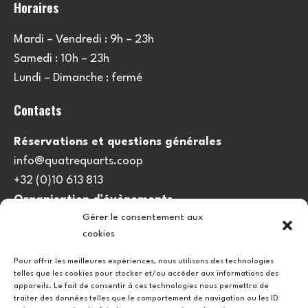
Horaires
Mardi – Vendredi : 9h – 23h
Samedi : 10h – 23h
Lundi – Dimanche : fermé
Contacts
Réservations et questions générales
info@quatrequarts.coop
+32 (0)10 613 813
Organisation d’évènements
Gérer le consentement aux
viedulieu@quatrequarts.coop
cookies
Lien utile
Pour offrir les meilleures expériences, nous utilisons des technologies
telles que les cookies pour stocker et/ou accéder aux informations des
Politique de cookies (UE)
appareils. Le fait de consentir à ces technologies nous permettra de
traiter des données telles que le comportement de navigation ou les ID