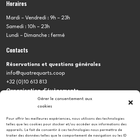
Horaires
Mardi – Vendredi : 9h – 23h
Samedi : 10h – 23h
Lundi – Dimanche : fermé
Contacts
Réservations et questions générales
info@quatrequarts.coop
+32 (0)10 613 813
Organisation d’évènements
Gérer le consentement aux
viedulieu@quatrequarts.coop
cookies
Lien utile
Pour offrir les meilleures expériences, nous utilisons des technologies
telles que les cookies pour stocker et/ou accéder aux informations des
Politique de cookies (UE)
appareils. Le fait de consentir à ces technologies nous permettra de
traiter des données telles que le comportement de navigation ou les ID