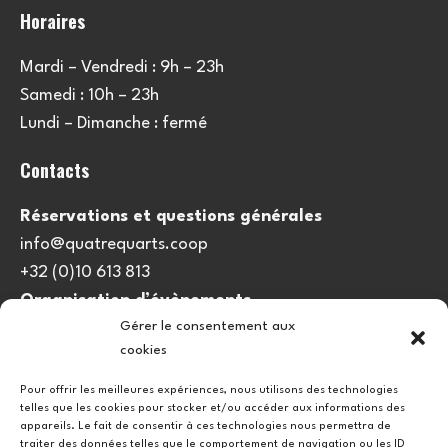
Horaires
Mardi – Vendredi : 9h – 23h
Samedi : 10h – 23h
Lundi – Dimanche : fermé
Contacts
Réservations et questions générales
info@quatrequarts.coop
+32 (0)10 613 813
Organisation d’évènements
Gérer le consentement aux
viedulieu@quatrequarts.coop
cookies
Lien utile
Pour offrir les meilleures expériences, nous utilisons des technologies
telles que les cookies pour stocker et/ou accéder aux informations des
Politique de cookies (UE)
appareils. Le fait de consentir à ces technologies nous permettra de
traiter des données telles que le comportement de navigation ou les ID