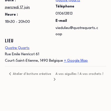
Date :
Quatre Quarts
Téléphone
mercredi 17 juin
010613813
Heure :
E-mail
18h30 - 20h00
viedulieu@quatrequarts.c
oop
LIEU
Quatre Quarts
Rue Emile Henricot 61
Court-Saint-Etienne
,
1490
Belgique
+ Google Map
Atelier d’écriture créative
A vos aiguilles ! A vos crochets !