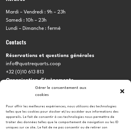
Mardi – Vendredi : 9h – 23h
Samedi : 10h – 23h
Lundi – Dimanche : fermé
Contacts
Réservations et questions générales
info@quatrequarts.coop
+32 (0)10 613 813
Organisation d’évènements
Gérer le consentement aux
viedulieu@quatrequarts.coop
cookies
Lien utile
Pour offrir les meilleures expériences, nous utilisons des technologies
telles que les cookies pour stocker et/ou accéder aux informations des
Politique de cookies (UE)
appareils. Le fait de consentir à ces technologies nous permettra de
traiter des données telles que le comportement de navigation ou les ID
uniques sur ce site. Le fait de ne pas consentir ou de retirer son