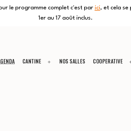
Pour le programme complet c'est par
ici
, et cela s
1er au 17 août inclus.
AGENDA
CANTINE
NOS SALLES
COOPERATIVE
Ouvrir
le
menu