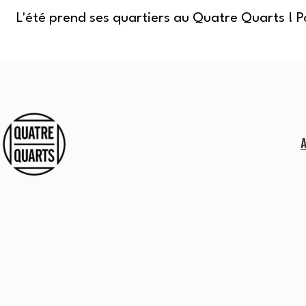
L'été prend ses quartiers au Quatre Quarts ! 
Aller
au
contenu
Quatre
Quarts