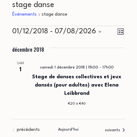
stage danse
Évènements
stage danse
Évènements
N
N
01/12/2018
 - 
07/08/2026
Liste
a
Sélectionnez
a
décembre 2018
une
v
v
date.
i
SAM
i
samedi 1 décembre 2018 | 11h00
-
17h00
1
g
Stage de danses collectives et jeux
g
a
dansés (pour adultes) avec Elena
Leibbrand
a
t
€20 à €40
i
t
o
i
n
Évènements
précédents
Aujourd’hui
Évènements
suivants