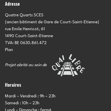
e
Adresse
t
n
a
t
Quatre Quarts SCES
(ancien bâtiment de Gare de Court-Saint-Etienne)
t
rue Emile Henricot, 61
i
1490 Court-Saint-Etienne
TVA: BE 0630.861.472
o
Plan
n
Projet abrité au sein de
s
Horaires
Mardi – Vendredi : 9h – 23h
Samedi : 10h – 23h
Lundi – Dimanche : fermé