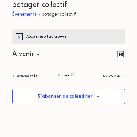
potager collectif
Évènements
potager collectif
Évènements
Aucun résultat trouvé.
Notice
N
N
À venir
Liste
a
Sélectionnez
a
une
v
Évènements
Aujourd’hui
suivants
Évènements
précédents
v
date.
i
i
g
S’abonner au calendrier
g
a
a
t
i
t