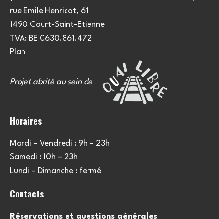
e
u
rue Emile Henricot, 61
m
l
1490 Court-Saint-Etienne
e
TVA: BE 0630.861.472
t
n
Plan
a
t
Projet abrité au sein de
t
i
Horaires
o
Mardi – Vendredi : 9h – 23h
n
Samedi : 10h – 23h
s
Lundi – Dimanche : fermé
Contacts
Réservations et questions générales