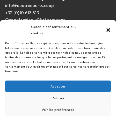
info@quatrequarts.coop
+32 (0)10 613 813
Organisation d’évènements
Gérer le consentement aux
viedulieu@quatrequarts.coop
cookies
Lien utile
Pour offrir les meilleures expériences, nous utilisons des technologies
telles que les cookies pour stocker et/ou accéder aux informations des
Politique de cookies (UE)
appareils. Le fait de consentir à ces technologies nous permettra de
traiter des données telles que le comportement de navigation ou les ID
uniques sur ce site. Le fait de ne pas consentir ou de retirer son
consentement peut avoir un effet négatif sur certaines caractéristiques et
fonctions.
Accepter
Refuser
Instagram
Facebook
Voir les préférences
Copyright © 2026.