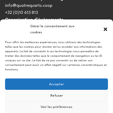
info@quatrequarts.coop
+32 (0)10 613 813
Organisation d’évènements
Gérer le consentement aux
viedulieu@quatrequarts.coop
cookies
Lien utile
Pour offrir les meilleures expériences, nous utilisons des technologies
telles que les cookies pour stocker et/ou accéder aux informations des
Politique de cookies (UE)
appareils. Le fait de consentir à ces technologies nous permettra de
traiter des données telles que le comportement de navigation ou les ID
uniques sur ce site. Le fait de ne pas consentir ou de retirer son
consentement peut avoir un effet négatif sur certaines caractéristiques et
fonctions.
Accepter
Refuser
Instagram
Facebook
Voir les préférences
Copyright © 2026.