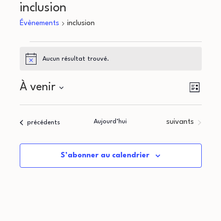
inclusion
Évènements
inclusion
Évènements
Aucun résultat trouvé.
Notice
N
N
À venir
Liste
a
Sélectionnez
a
une
v
Évènements
Aujourd’hui
suivants
Évènements
précédents
v
date.
i
i
g
S’abonner au calendrier
g
a
a
t
i
t