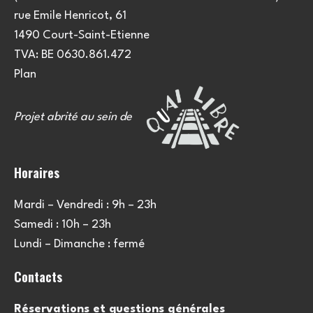
e
u
rue Emile Henricot, 61
m
l
1490 Court-Saint-Etienne
e
TVA: BE 0630.861.472
t
n
Plan
a
t
Projet abrité au sein de
t
i
Horaires
o
Mardi – Vendredi : 9h – 23h
n
Samedi : 10h – 23h
s
Lundi – Dimanche : fermé
Contacts
Réservations et questions générales