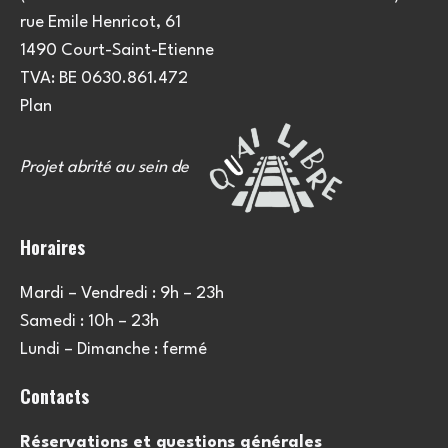
e
u
rue Emile Henricot, 61
m
l
1490 Court-Saint-Etienne
e
TVA: BE 0630.861.472
t
n
Plan
a
t
Projet abrité au sein de
t
i
Horaires
o
Mardi – Vendredi : 9h – 23h
n
Samedi : 10h – 23h
s
Lundi – Dimanche : fermé
Contacts
Réservations et questions générales