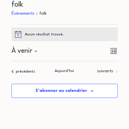
folk
Évènements
folk
Évènements
Aucun résultat trouvé.
Notice
N
N
À venir
Liste
a
Sélectionnez
a
une
v
Évènements
Aujourd’hui
suivants
Évènements
précédents
v
date.
i
i
g
S’abonner au calendrier
g
a
a
t
i
t