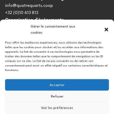
info@quatrequarts.coop
+32 (0)10 613 813
Organisation d’évènements
Gérer le consentement aux
viedulieu@quatrequarts.coop
cookies
Lien utile
Pour offrir les meilleures expériences, nous utilisons des technologies
telles que les cookies pour stocker et/ou accéder aux informations des
Politique de cookies (UE)
appareils. Le fait de consentir à ces technologies nous permettra de
traiter des données telles que le comportement de navigation ou les ID
uniques sur ce site. Le fait de ne pas consentir ou de retirer son
consentement peut avoir un effet négatif sur certaines caractéristiques et
fonctions.
Accepter
Refuser
Instagram
Facebook
Voir les préférences
Copyright © 2026.