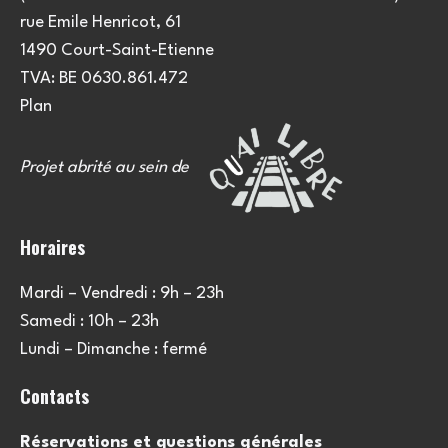
e
u
rue Emile Henricot, 61
m
l
1490 Court-Saint-Etienne
e
TVA: BE 0630.861.472
t
n
Plan
a
t
Projet abrité au sein de
t
i
Horaires
o
Mardi – Vendredi : 9h – 23h
n
Samedi : 10h – 23h
s
Lundi – Dimanche : fermé
Contacts
Réservations et questions générales