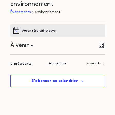
environnement
Évènements
environnement
Évènements
Aucun résultat trouvé.
Notice
N
N
À venir
Liste
a
Sélectionnez
a
une
v
Évènements
Aujourd’hui
suivants
Évènements
précédents
v
date.
i
i
g
S’abonner au calendrier
g
a
a
t
i
t