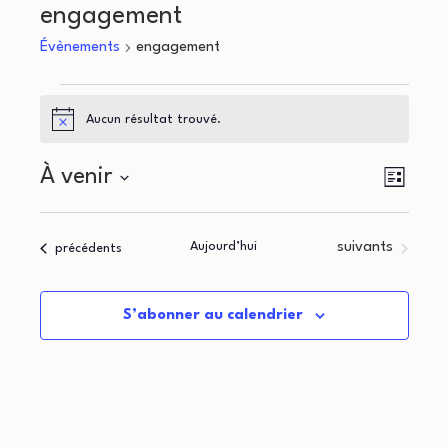
engagement
Évènements
engagement
Évènements
Aucun résultat trouvé.
Notice
N
N
À venir
Liste
a
Sélectionnez
a
une
v
Évènements
Aujourd’hui
suivants
Évènements
précédents
v
date.
i
i
g
S’abonner au calendrier
g
a
a
t
i
t