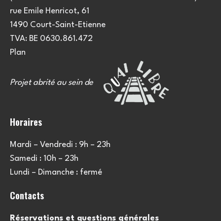
e
u
rue Emile Henricot, 61
m
l
1490 Court-Saint-Etienne
e
TVA: BE 0630.861.472
t
n
Plan
a
t
Projet abrité au sein de
t
i
Horaires
o
Mardi – Vendredi : 9h – 23h
n
Samedi : 10h – 23h
s
Lundi – Dimanche : fermé
Contacts
Réservations et questions générales