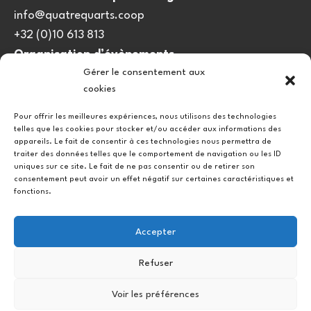
info@quatrequarts.coop
+32 (0)10 613 813
Organisation d’évènements
Gérer le consentement aux
viedulieu@quatrequarts.coop
cookies
Lien utile
Pour offrir les meilleures expériences, nous utilisons des technologies
telles que les cookies pour stocker et/ou accéder aux informations des
Politique de cookies (UE)
appareils. Le fait de consentir à ces technologies nous permettra de
traiter des données telles que le comportement de navigation ou les ID
uniques sur ce site. Le fait de ne pas consentir ou de retirer son
consentement peut avoir un effet négatif sur certaines caractéristiques et
fonctions.
Accepter
Refuser
Instagram
Facebook
Voir les préférences
Copyright © 2026.