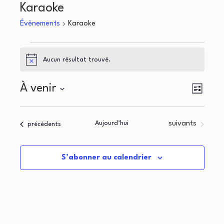
Karaoke
Évènements
Karaoke
Évènements
Aucun résultat trouvé.
Notice
N
N
À venir
Liste
a
Sélectionnez
a
une
v
Évènements
Aujourd’hui
suivants
Évènements
précédents
v
date.
i
i
g
S’abonner au calendrier
g
a
a
t
i
t