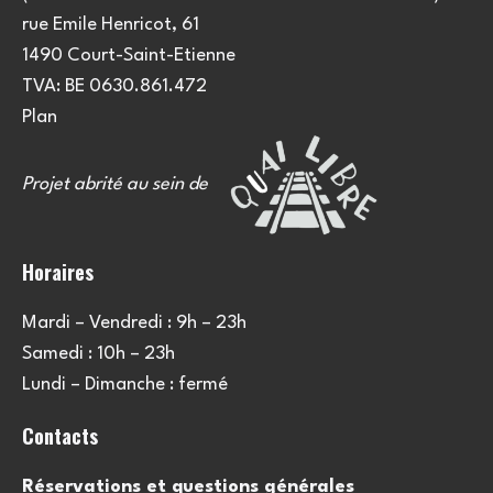
e
u
rue Emile Henricot, 61
m
l
1490 Court-Saint-Etienne
e
TVA: BE 0630.861.472
t
n
Plan
a
t
Projet abrité au sein de
t
i
Horaires
o
Mardi – Vendredi : 9h – 23h
n
Samedi : 10h – 23h
s
Lundi – Dimanche : fermé
Contacts
Réservations et questions générales