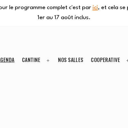
Pour le programme complet c'est par
ici
, et cela s
1er au 17 août inclus.
AGENDA
CANTINE
NOS SALLES
COOPERATIVE
Ouvrir
le
menu