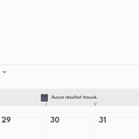
6
Aucun résultat trouvé.
Notice
MERCREDI
J
JEUDI
V
VENDREDI
0
0
0
29
30
31
évènement,
évènement,
évènement