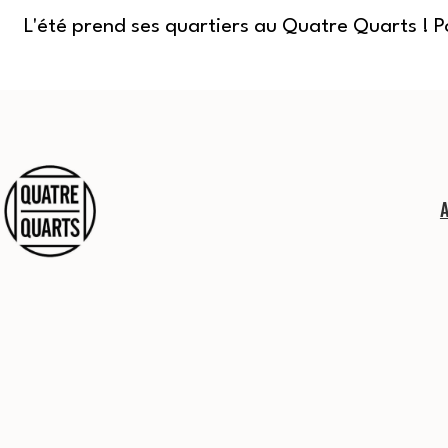
L'été prend ses quartiers au Quatre Quarts ! 
Aller
au
contenu
Quatre
Quarts