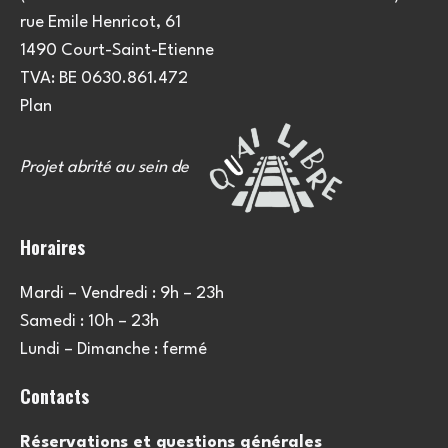
e
u
rue Emile Henricot, 61
m
l
1490 Court-Saint-Etienne
e
TVA: BE 0630.861.472
t
n
Plan
a
t
Projet abrité au sein de
t
i
Horaires
o
Mardi – Vendredi : 9h – 23h
n
Samedi : 10h – 23h
s
Lundi – Dimanche : fermé
Contacts
Réservations et questions générales