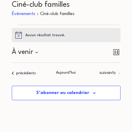
Ciné-club familles
Évènements
Ciné-club familles
Évènements
Aucun résultat trouvé.
Notice
N
N
À venir
Liste
a
Sélectionnez
a
une
v
Évènements
Aujourd’hui
suivants
Évènements
précédents
v
date.
i
i
g
S’abonner au calendrier
g
a
a
t
i
t