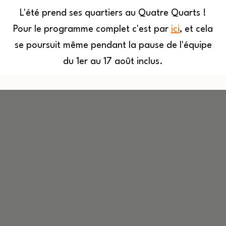
L'été prend ses quartiers au Quatre Quarts !
Pour le programme complet c'est par
ici
, et cela
MENU
se poursuit même pendant la pause de l'équipe
du 1er au 17 août inclus.
Quatre
Aller
Quarts
au
contenu