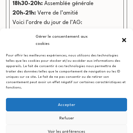
18h30-20h:
Assemblée générale
20h-21h:
Verre de l’amitié
Voici l’ordre du jour de l’
AG
:
Approbation du PV de l’assemblée
Gérer le consentement aux
générale 2018
cookies
Présentation du rapport d’activité
Pour offrir les meilleures expériences, nous utilisons des technologies
2018 et des perspectives 2019
telles que les cookies pour stocker et/ou accéder aux informations des
appareils. Le fait de consentir à ces technologies nous permettra de
Présentation des comptes et du
traiter des données telles que le comportement de navigation ou les ID
uniques sur ce site. Le fait de ne pas consentir ou de retirer son
budget – Décharge aux administrateurs
consentement peut avoir un effet négatif sur certaines caractéristiques et
fonctions.
Election des nouveaux membres du CA
Retours et échanges entre
Accepter
coopérateurs.
Refuser
Notez bien la date, toutes les informations
Voir les préférences