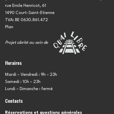
e
u
rue Emile Henricot, 61
m
l
1490 Court-Saint-Etienne
e
TVA: BE 0630.861.472
t
n
Plan
a
t
Projet abrité au sein de
t
i
Horaires
o
Mardi – Vendredi : 9h – 23h
n
Samedi : 10h – 23h
s
Lundi – Dimanche : fermé
Contacts
Réservations et questions générales