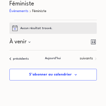
Féministe
Évènements
Féministe
Évènements
Aucun résultat trouvé.
Notice
N
N
À venir
Liste
a
Sélectionnez
a
une
v
Évènements
Aujourd’hui
suivants
Évènements
précédents
v
date.
i
i
g
S’abonner au calendrier
g
a
a
t
i
t